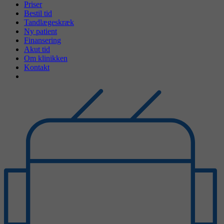
Priser
Bestil tid
Tandlægeskræk
Ny patient
Finansering
Akut tid
Om klinikken
Kontakt