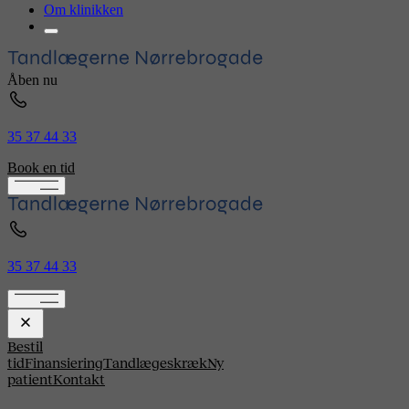
Om klinikken
Åben nu
35 37 44 33
Book en tid
35 37 44 33
Bestil
tid
Finansiering
Tandlægeskræk
Ny
patient
Kontakt