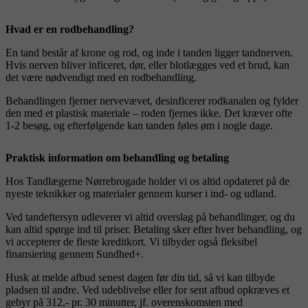
Hvad er en rodbehandling?
En tand består af krone og rod, og inde i tanden ligger tandnerven.
Hvis nerven bliver inficeret, dør, eller blotlægges ved et brud, kan
det være nødvendigt med en rodbehandling.
Behandlingen fjerner nervevævet, desinficerer rodkanalen og fylder
den med et plastisk materiale – roden fjernes ikke. Det kræver ofte
1-2 besøg, og efterfølgende kan tanden føles øm i nogle dage.
Praktisk information om behandling og betaling
Hos Tandlægerne Nørrebrogade holder vi os altid opdateret på de
nyeste teknikker og materialer gennem kurser i ind- og udland.
Ved tandeftersyn udleverer vi altid overslag på behandlinger, og du
kan altid spørge ind til priser. Betaling sker efter hver behandling, og
vi accepterer de fleste kreditkort. Vi tilbyder også fleksibel
finansiering gennem Sundhed+.
Husk at melde afbud senest dagen før din tid, så vi kan tilbyde
pladsen til andre. Ved udeblivelse eller for sent afbud opkræves et
gebyr på 312,- pr. 30 minutter, jf. overenskomsten med