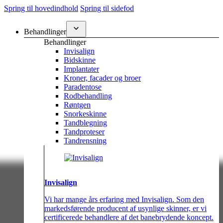
Spring til hovedindhold
Spring til sidefod
Behandlinger
Behandlinger
Invisalign
Bidskinne
Implantater
Kroner, facader og broer
Paradentose
Rodbehandling
Røntgen
Snorkeskinne
Tandblegning
Tandproteser
Tandrensning
Invisalign
Vi har mange års erfaring med Invisalign. Som den
markedsførende producent af usynlige skinner, er vi
certificerede behandlere af det banebrydende koncept.