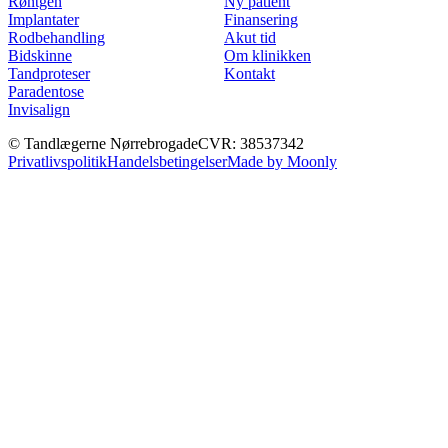
Røntgen
Ny patient
Implantater
Finansering
Rodbehandling
Akut tid
Bidskinne
Om klinikken
Tandproteser
Kontakt
Paradentose
Invisalign
© Tandlægerne Nørrebrogade
CVR: 38537342
Privatlivspolitik
Handelsbetingelser
Made by Moonly