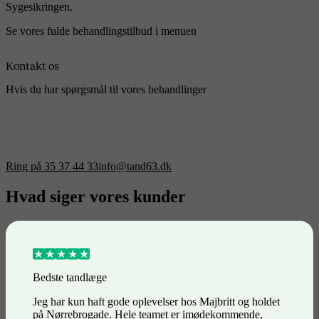
Sygesikringen.
Se vores fulde behandlingstilbud i menuen
Kontakt os
Hvis du har spørgsmål til vores behandlinger
Ring på 35 37 44 33
info@tand63.dk
Hvad siger vores kunder
Bedste tandlæge
Jeg har kun haft gode oplevelser hos Majbritt og holdet
på Nørrebrogade. Hele teamet er imødekommende,