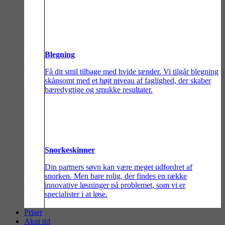
Blegning
Få dit smil tilbage med hvide tænder. Vi tilgår blegning
skånsomt med et højt niveau af faglighed, der skaber
bæredygtige og smukke resultater.
Snorkeskinner
Din partners søvn kan være meget udfordret af
snorken. Men bare rolig, der findes en række
innovative løsninger på problemet, som vi er
specialister i at løse.
Priser
Akut tid