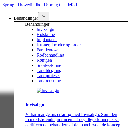
Spring til hovedindhold
Spring til sidefod
Behandlinger
Behandlinger
Invisalign
Bidskinne
Implantater
Kroner, facader og broer
Paradentose
Rodbehandling
Røntgen
Snorkeskinne
Tandblegning
Tandproteser
Tandrensning
Invisalign
Vi har mange års erfaring med Invisalign. Som den
markedsførende producent af usynlige skinner, er vi
certificerede behandlere af det banebrydende koncept.