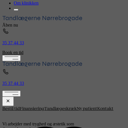
Om klinikken
Åben nu
35 37 44 33
Book en tid
35 37 44 33
Bestil tid
Finansiering
Tandlægeskræk
Ny patient
Kontakt
Vi arbejder med tryghed og æstetik som