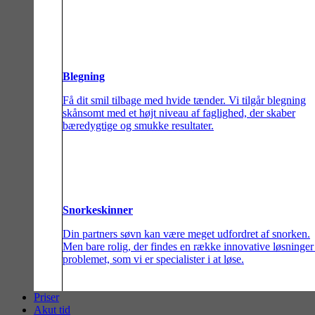
Blegning
Få dit smil tilbage med hvide tænder. Vi tilgår blegning
skånsomt med et højt niveau af faglighed, der skaber
bæredygtige og smukke resultater.
Snorkeskinner
Din partners søvn kan være meget udfordret af snorken.
Men bare rolig, der findes en række innovative løsninger
problemet, som vi er specialister i at løse.
Priser
Akut tid